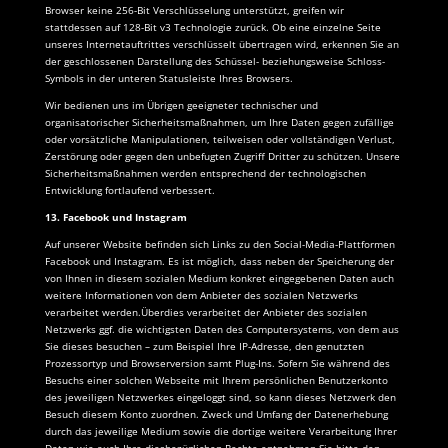
Browser keine 256-Bit Verschlüsselung unterstützt, greifen wir
stattdessen auf 128-Bit v3 Technologie zurück. Ob eine einzelne Seite
unseres Internetauftrittes verschlüsselt übertragen wird, erkennen Sie an
der geschlossenen Darstellung des Schüssel- beziehungsweise Schloss-
Symbols in der unteren Statusleiste Ihres Browsers.
Wir bedienen uns im Übrigen geeigneter technischer und
organisatorischer Sicherheitsmaßnahmen, um Ihre Daten gegen zufällige
oder vorsätzliche Manipulationen, teilweisen oder vollständigen Verlust,
Zerstörung oder gegen den unbefugten Zugriff Dritter zu schützen. Unsere
Sicherheitsmaßnahmen werden entsprechend der technologischen
Entwicklung fortlaufend verbessert.
13. Facebook und Instagram
Auf unserer Website befinden sich Links zu den Social-Media-Plattformen
Facebook und Instagram. Es ist möglich, dass neben der Speicherung der
von Ihnen in diesem sozialen Medium konkret eingegebenen Daten auch
weitere Informationen von dem Anbieter des sozialen Netzwerks
verarbeitet werden.Überdies verarbeitet der Anbieter des sozialen
Netzwerks ggf. die wichtigsten Daten des Computersystems, von dem aus
Sie dieses besuchen – zum Beispiel Ihre IP-Adresse, den genutzten
Prozessortyp und Browserversion samt Plug-Ins. Sofern Sie während des
Besuchs einer solchen Webseite mit Ihrem persönlichen Benutzerkonto
des jeweiligen Netzwerkes eingeloggt sind, so kann dieses Netzwerk den
Besuch diesem Konto zuordnen. Zweck und Umfang der Datenerhebung
durch das jeweilige Medium sowie die dortige weitere Verarbeitung Ihrer