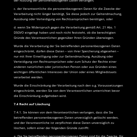
der Nutzung der personenbezogenen Daten verlangen;
c. der Verantwortliche die personenbezogenen Daten für die Zwecke der
Verarbeitung nicht länger benötigt, Sie diese jedoch zur Geltendmachung,
Ausübung oder Verteidigung von Rechtsansprüchen benötigen, oder
d. wenn Sie Widerspruch gegen die Verarbeitung gemäß Art. 21 Abs. 1
DSGVO eingelegt haben und noch nicht feststeht, ob die berechtigten
Gründe des Verantwortlichen gegenüber Ihren Gründen überwiegen.
Wurde die Verarbeitung der Sie betreffenden personenbezogenen Daten
eingeschränkt, dürfen diese Daten – von ihrer Speicherung abgesehen –
nur mit Ihrer Einwilligung oder zur Geltendmachung, Ausübung oder
Verteidigung von Rechtsansprüchen oder zum Schutz der Rechte einer
anderen natürlichen oder juristischen Person oder aus Gründen eines
wichtigen öffentlichen Interesses der Union oder eines Mitgliedstaats
verarbeitet werden.
Wurde die Einschränkung der Verarbeitung nach den o.g. Voraussetzungen
eingeschränkt, werden Sie von dem Verantwortlichen unterrichtet bevor
die Einschränkung aufgehoben wird.
7.4 Recht auf Löschung
7.4.1. Sie können von dem Verantwortlichen verlangen, dass die Sie
betreffenden personenbezogenen Daten unverzüglich gelöscht werden,
und der Verantwortliche ist verpflichtet diese Daten unverzüglich zu
löschen, sofern einer der folgenden Gründe zutrifft:
a. Die Sie betreffenden personenbezogenen Daten sind für die Zwecke, für