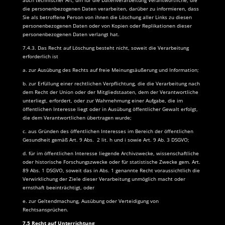
auch technischer Art, um für die Datenverarbeitung Verantwortliche, die
die personenbezogenen Daten verarbeiten, darüber zu informieren, dass
Sie als betroffene Person von ihnen die Löschung aller Links zu diesen
personenbezogenen Daten oder von Kopien oder Replikationen dieser
personenbezogenen Daten verlangt hat.
7.4.3. Das Recht auf Löschung besteht nicht, soweit die Verarbeitung
erforderlich ist
a. zur Ausübung des Rechts auf freie Meinungsäußerung und Information;
b. zur Erfüllung einer rechtlichen Verpflichtung, die die Verarbeitung nach
dem Recht der Union oder der Mitgliedstaaten, dem der Verantwortliche
unterliegt, erfordert, oder zur Wahrnehmung einer Aufgabe, die im
öffentlichen Interesse liegt oder in Ausübung öffentlicher Gewalt erfolgt,
die dem Verantwortlichen übertragen wurde;
c. aus Gründen des öffentlichen Interesses im Bereich der öffentlichen
Gesundheit gemäß Art. 9 Abs.
2 lit. h und i sowie Art. 9 Ab. 3 DSGVO;
d. für im öffentlichen Interesse liegende Archivzwecke, wissenschaftliche
oder historische Forschungszwecke oder für statistische Zwecke gem. Art.
89 Abs. 1 DSGVO, soweit das in Abs. 1 genannte Recht voraussichtlich die
Verwirklichung der Ziele dieser Verarbeitung unmöglich macht oder
ernsthaft beeinträchtigt, oder
e. zur Geltendmachung, Ausübung oder Verteidigung von
Rechtsansprüchen.
7.5 Recht auf Unterrichtung