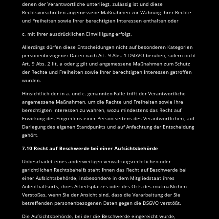
denen der Verantwortliche unterliegt, zulässig ist und diese
Rechtsvorschriften angemessene Maßnahmen zur Wahrung Ihrer Rechte
und Freiheiten sowie Ihrer berechtigten Interessen enthalten oder
c. mit Ihrer ausdrücklichen Einwilligung erfolgt.
Allerdings dürfen diese Entscheidungen nicht auf besonderen Kategorien
personenbezogener Daten nach Art. 9 Abs. 1 DSGVO beruhen, sofern nicht
Art. 9 Abs. 2 lit. a oder g gilt und angemessene Maßnahmen zum Schutz
der Rechte und Freiheiten sowie Ihrer berechtigten Interessen getroffen
wurden.
Hinsichtlich der in a. und c. genannten Fälle trifft der Verantwortliche
angemessene Maßnahmen, um die Rechte und Freiheiten sowie Ihre
berechtigten Interessen zu wahren, wozu mindestens das Recht auf
Erwirkung des Eingreifens einer Person seitens des Verantwortlichen, auf
Darlegung des eigenen Standpunkts und auf Anfechtung der Entscheidung
gehört.
7.10 Recht auf Beschwerde bei einer Aufsichtsbehörde
Unbeschadet eines anderweitigen verwaltungsrechtlichen oder
gerichtlichen Rechtsbehelfs steht Ihnen das Recht auf Beschwerde bei
einer Aufsichtsbehörde, insbesondere in dem Mitgliedstaat ihres
Aufenthaltsorts, ihres Arbeitsplatzes oder des Orts des mutmaßlichen
Verstoßes, wenn Sie der Ansicht sind, dass die Verarbeitung der Sie
betreffenden personenbezogenen Daten gegen die DSGVO verstößt.
Die Aufsichtsbehörde, bei der die Beschwerde eingereicht wurde,