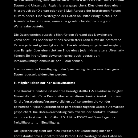
Bei der Anmeldung zum Newsletter wird die IP-Adresse des Nutzers sowie
Datum und Uhrzeit der Registrierung gespeichert. Dies dient dazu einen
Missbrauch der Dienste oder der E-Mail-Adresse der betroffenen Person
zu verhindern. Eine Weitergabe der Daten an Dritte erfolgt nicht. Eine
Ausnahme besteht dann, wenn eine gesetzliche Verpflichtung zur
Weitergabe besteht.
Die Daten werden ausschließlich für den Versand des Newsletters
verwendet. Das Abonnement des Newsletters kann durch die betroffene
Person jederzeit gekündigt werden. Die Abmeldung ist jederzeit möglich,
zum Beispiel über einen Link am Ende eines jeden Newsletters. Alternativ
können Sie Ihren Abmeldewunsch gerne auch jederzeit an
info@maximingruenhaus.de
per E-Mail senden.
Ebenso kann die Einwilligung in die Speicherung der personenbezogenen
Daten jederzeit widerrufen werden.
5. Möglichkeiten zur Kontaktaufnahme
Eine Kontaktaufnahme ist über die bereitgestellte E-Mail-Adresse möglich.
Nimmt die betroffene Person über einen dieser Kanäle Kontakt mit dem
für die Verarbeitung Verantwortlichen auf, so werden die von der
betroffenen Person übermittelten personenbezogenen Daten automatisch
gespeichert. Die Datenverarbeitung zum Zwecke der Kontaktaufnahme
mit uns erfolgt nach Art. 6 Abs. 1 S. 1 lit. a DSGVO auf Grundlage Ihrer
freiwillig erteilten Einwilligung.
Die Speicherung dient allein zu Zwecken der Bearbeitung oder der
Kontaktaufnahme zur betroffenen Person. Eine Weitergabe der Daten an