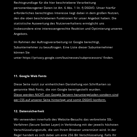
Rechtsgrundlage für die hier beschriebene Verarbeitung
personenbezogener Daten ist Art.
6
Abs. 1 lit. f) DSGVO. Unser hierfür
erforderliches berechtigtes Interesse liegt dabei in dem großen Nutzen,
den die oben beschriebenen Funktionen für unser Angebot haben. Die
statistische Auswertung des Nutzerverhaltens ermöglicht uns
insbesondere eine interessengerechte Reaktion und Optimierung unseres
Angebots.
Im Rahmen der Auftragsverarbeitung ist Google berechtigt,
Subunternehmer zu beauftragen. Eine Liste dieser Subunternehmer
können Sie
unter
https://privacy.google.com/businesses/subprocessors/
finden.
11. Google Web Fonts
Diese Seite nutzt zur einheitlichen Darstellung von Schriftarten so
genannte Web Fonts, die von Google bereitgestellt wurden.
Diese werden NICHT von Google Servern heruntergeladen sondern sind
per CSS auf unserer Seite hinterlegt und somit DSGVO konform.
12. Datensicherheit
Wir verwenden innerhalb des Website-Besuchs das verbreitete SSL-
Verfahren (Secure Socket Layer) in Verbindung mit der jeweils höchsten
Verschlüsselungsstufe, die von Ihrem Browser unterstützt wird. In der
Regel handelt es sich dabei um eine 256 Bit Verschlüsselung. Falls Ihr