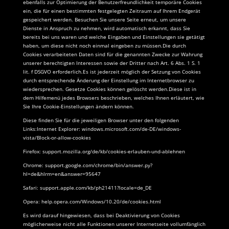
ebenfalls zur Optimierung der Benutzerfreundlichkeit temporäre Cookies
ein, die für einen bestimmten festgelegten Zeitraum auf Ihrem Endgerät
gespeichert werden. Besuchen Sie unsere Seite erneut, um unsere
Dienste in Anspruch zu nehmen, wird automatisch erkannt, dass Sie
bereits bei uns waren und welche Eingaben und Einstellungen sie getätigt
haben, um diese nicht noch einmal eingeben zu müssen.
Die durch
Cookies verarbeiteten Daten sind für die genannten Zwecke zur Wahrung
unserer berechtigten Interessen sowie der Dritter nach Art. 6 Abs. 1 S. 1
lit. f DSGVO erforderlich.Es ist jederzeit möglich der Setzung von Cookies
durch entsprechende Änderung der Einstellung im Internetbrowser zu
wiedersprechen. Gesetze Cookies können gelöscht werden.Diese ist in
dem Hilfemenü jedes Browsers beschrieben, welches Ihnen erläutert, wie
Sie Ihre Cookie-Einstellungen ändern können.
Diese finden Sie für die jeweiligen Browser unter den folgenden
Links:Internet Explorer: windows.microsoft.com/de-DE/windows-
vista/Block-or-allow-cookies
Firefox: support.mozilla.org/de/kb/cookies-erlauben-und-ablehnen
Chrome: support.google.com/chrome/bin/answer.py?
hl=de&hlrm=en&answer=95647
Safari: support.apple.com/kb/ph21411?locale=de_DE
Opera: help.opera.com/Windows/10.20/de/cookies.html
Es wird darauf hingewiesen, dass bei Deaktivierung von Cookies
möglicherweise nicht alle Funktionen unserer Internetseite vollumfänglich