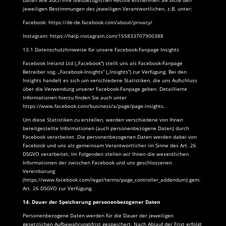
Daten wie auch Ihre diesbezüglichen Rechte entnehmen Sie bitte den
jeweiligen Bestimmungen des jeweiligen Verantwortlichen, z.B. unter:
Facebook: https://de-de.facebook.com/about/privacy/
Instagram: https://help.instagram.com/155833707900388
13.1 Datenschutzhinweise für unsere Facebook-Fanpage Insights
Facebook Ireland Ltd („Facebook“) stellt uns als Facebook-Fanpage
Betreiber sog. „Facebook-Insights“ („Insights“) zur Verfügung. Bei den
Insights handelt es sich um verschiedene Statistiken, die uns Aufschluss
über die Verwendung unserer Facebook-Fanpage geben. Detaillierte
Informationen hierzu finden Sie auch unter
https://www.facebook.com/business/a/page/page-insights.
Um diese Statistiken zu erstellen, werden verschiedene von Ihnen
bereitgestellte Informationen (auch personenbezogene Daten) durch
Facebook verarbeitet. Die personenbezogenen Daten werden dabei von
Facebook und uns als gemeinsam Verantwortlicher im Sinne des Art. 26
DSGVO verarbeitet. Im Folgenden stellen wir Ihnen die wesentlichen
Informationen der zwischen Facebook und uns geschlossenen
Vereinbarung
(https://www.facebook.com/legal/terms/page_controller_addendum) gem.
Art. 26 DSGVO zur Verfügung.
14. Dauer der Speicherung personenbezogener Daten
Personenbezogene Daten werden für die Dauer der jeweiligen
gesetzlichen Aufbewahrungsfrist gespeichert. Nach Ablauf der Frist erfolgt