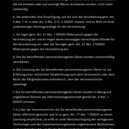
die sie erhoben oder auf sonstige Weise verarbeitet wurden, nicht mehr
notwendig.
b. Sie widerrufen Ihre Einwilligung, auf die sich die Verarbeitung gem. Art.
6 Abs. 1 lit. a oder Art. 9 Abs. 2 lit. a DSGVO stützte, und es fehlt an einer
anderweitigen Rechtsgrundlage für die Verarbeitung.
c. Sie legen gem. Art. 21 Abs. 1 DSGVO Widerspruch gegen die
Verarbeitung ein und es liegen keine vorrangigen berechtigten Gründe für
die Verarbeitung vor, oder die Sie legen gem. Art. 21 Abs. 2 DSGVO
Widerspruch gegen die Verarbeitung ein.
d. Die Sie betreffenden personenbezogenen Daten wurden unrechtmäßig
verarbeitet.
e. Die Löschung der Sie betreffenden personenbezogenen Daten ist zur
Erfüllung einer rechtlichen Verpflichtung nach dem Unionsrecht oder dem
Recht der Mitgliedstaaten erforderlich, dem der Verantwortliche
unterliegt.
f. Die Sie betreffenden personenbezogenen Daten wurden in Bezug auf
angebotene Dienste der Informationsgesellschaft gemäß Art. 8 Abs. 1
DSGVO erhoben.
7.4.2.Hat der Verantwortliche die Sie betreffenden personenbezogenen
Daten öffentlich gemacht und ist er gem. Art. 17 Abs. 1 DSGVO zu deren
Löschung verpflichtet, so trifft er unter Berücksichtigung der verfügbaren
Technologie und der Implementierungskosten angemessene Maßnahmen,