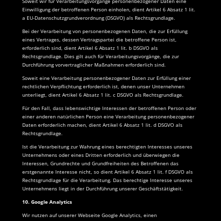
Soweit wir für Verarbeitungsvorgänge personenbezogener Daten eine
Einwilligung der betroffenen Person einholen, dient Artikel 6 Absatz 1 lit.
a EU-Datenschutzgrundverordnung (DSGVO) als Rechtsgrundlage.
Bei der Verarbeitung von personenbezogenen Daten, die zur Erfüllung
eines Vertrages, dessen Vertragspartei die betroffene Person ist,
erforderlich sind, dient Artikel 6 Absatz 1 lit. b DSGVO als
Rechtsgrundlage. Dies gilt auch für Verarbeitungsvorgänge, die zur
Durchführung vorvertraglicher Maßnahmen erforderlich sind.
Soweit eine Verarbeitung personenbezogener Daten zur Erfüllung einer
rechtlichen Verpflichtung erforderlich ist, denen unser Unternehmen
unterliegt, dient Artikel 6 Absatz 1 lit. c DSGVO als Rechtsgrundlage.
Für den Fall, dass lebenswichtige Interessen der betroffenen Person oder
einer anderen natürlichen Person eine Verarbeitung personenbezogener
Daten erforderlich machen, dient Artikel 6 Absatz 1 lit. d DSGVO als
Rechtsgrundlage.
Ist die Verarbeitung zur Wahrung eines berechtigten Interesses unseres
Unternehmens oder eines Dritten erforderlich und überwiegen die
Interessen, Grundrechte und Grundfreiheiten des Betroffenen das
erstgenannte Interesse nicht, so dient Artikel 6 Absatz 1 lit. f DSGVO als
Rechtsgrundlage für die Verarbeitung. Das berechtige Interesse unseres
Unternehmens liegt in der Durchführung unserer Geschäftstätigkeit.
10. Google Analytics
Wir nutzen auf unserer Webseite Google Analytics, einen